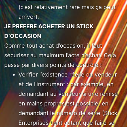
(c’est relativement rare mais ça peut
arriver).
JE PREFERE ACHETER UN STICK
D’OCCASION
Comme tout achat d’occasion, il faut
sécuriser au maximum l’acte d’achat. Cela
passe par divers points de contrôle :
Vérifier l’existence réelle du vendeur
et de l’instrument : par exemple, en
demandant au vendeur si une remise
en mains propres est possible, en
demandant le numéro de série (Stick
Enterprises tient autant que faire se