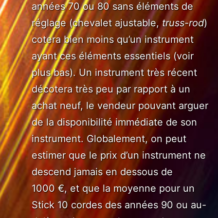
années 70 ou 80 sans éléments de
réglage (chevalet ajustable,
truss-rod
)
cotera bien moins qu’un instrument
ayant ces éléments essentiels (voir
plus bas). Un instrument très récent
décotera très peu par rapport à un
achat neuf, le vendeur pouvant arguer
de la disponibilité immédiate de son
instrument. Globalement, on peut
estimer que le prix d’un instrument ne
descend jamais en dessous de
1000 €, et que la moyenne pour un
Stick 10 cordes des années 90 ou au-