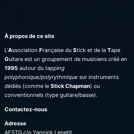
À propos de ce site
L’
A
ssociation
F
rançaise du
S
tick et de la
T
ape
G
uitare est un groupement de musiciens créé en
1995
autour du
tapping
polyphonique/polyrythmique
sur instruments
dédiés (comme le
Stick Chapman
) ou
conventionnels (type guitare/basse).
Contactez-nous
Adresse
AFSTG c/o Yannick Lepetit