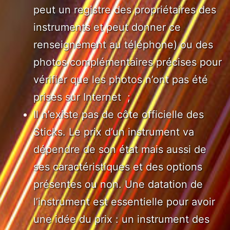
peut un registre des propriétaires des
instruments et peut donner ce
renseignement au téléphone) ou des
photos complémentaires précises pour
vérifier que les photos n’ont pas été
prises sur Internet ;
Il n’existe pas de côte officielle des
Sticks. Le prix d’un instrument va
dépendre de son état mais aussi de
ses caractéristiques et des options
présentes ou non. Une datation de
l’instrument est essentielle pour avoir
une idée du prix : un instrument des