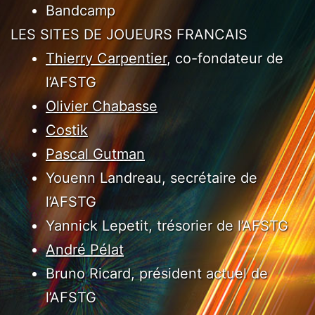
Bandcamp
LES SITES DE JOUEURS FRANCAIS
Thierry Carpentier
, co-fondateur de
l’AFSTG
Olivier Chabasse
Costik
Pascal Gutman
Youenn Landreau, secrétaire de
l’AFSTG
Yannick Lepetit, trésorier de l’AFSTG
André Pélat
Bruno Ricard, président actuel de
l’AFSTG