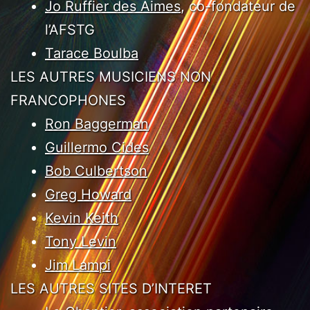
Jo Ruffier des Aimes
, co-fondateur de
l’AFSTG
Tarace Boulba
LES AUTRES MUSICIENS NON
FRANCOPHONES
Ron Baggerman
Guillermo Cides
Bob Culbertson
Greg Howard
Kevin Keith
Tony Levin
Jim Lampi
LES AUTRES SITES D’INTERET