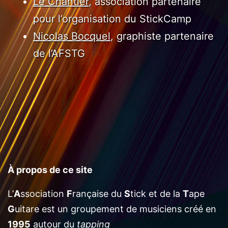
Le Chantier
, association partenaire
pour l’organisation du StickCamp
Nicolas Bocquel
, graphiste partenaire
de l’AFSTG
À propos de ce site
L’
A
ssociation
F
rançaise du
S
tick et de la
T
ape
G
uitare est un groupement de musiciens créé en
1995
autour du
tapping