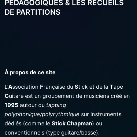
l’article
PEDAGOGIQUES & LES RECUEILS
DE PARTITIONS
À propos de ce site
L’
A
ssociation
F
rançaise du
S
tick et de la
T
ape
G
uitare est un groupement de musiciens créé en
1995
autour du
tapping
polyphonique/polyrythmique
sur instruments
dédiés (comme le
Stick Chapman
) ou
conventionnels (type guitare/basse).