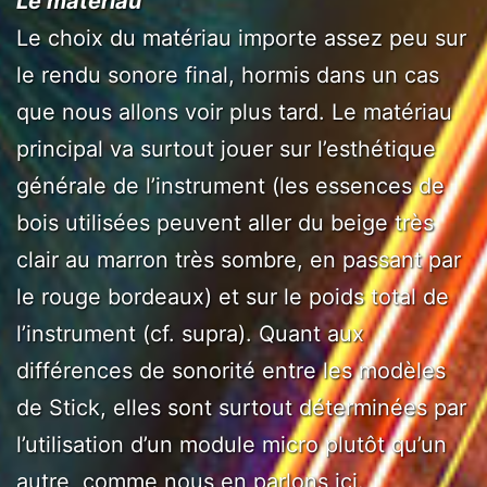
Le matériau
Le choix du matériau importe assez peu sur
le rendu sonore final, hormis dans un cas
que nous allons voir plus tard. Le matériau
principal va surtout jouer sur l’esthétique
générale de l’instrument (les essences de
bois utilisées peuvent aller du beige très
clair au marron très sombre, en passant par
le rouge bordeaux) et sur le poids total de
l’instrument (cf. supra). Quant aux
différences de sonorité entre les modèles
de Stick, elles sont surtout déterminées par
l’utilisation d’un module micro plutôt qu’un
autre, comme nous en parlons ici.