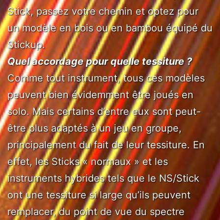
Stick, passez votre chemin et optez pour
un modèle en bois ou en bambou équipé du
Stickup.
Quel accordage pour quelle tessiture ?
Comme tout instrument, tous ces modèles
peuvent bien évidemment être joués en
solo. Mais certains d’entre eux sont peut-
être plus adaptés à un jeu en groupe,
principalement du fait de leur tessiture. En
effet, les Sticks « normaux » et les
instruments hybrides tels que le NS/Stick
ont une tessiture si large qu’ils peuvent
remplacer, du point de vue du spectre