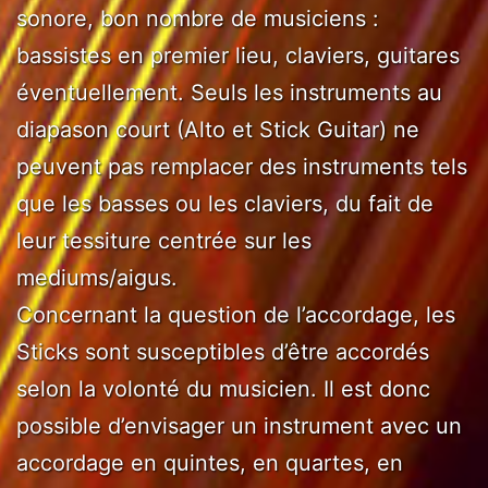
sonore, bon nombre de musiciens :
bassistes en premier lieu, claviers, guitares
éventuellement. Seuls les instruments au
diapason court (Alto et Stick Guitar) ne
peuvent pas remplacer des instruments tels
que les basses ou les claviers, du fait de
leur tessiture centrée sur les
mediums/aigus.
Concernant la question de l’accordage, les
Sticks sont susceptibles d’être accordés
selon la volonté du musicien. Il est donc
possible d’envisager un instrument avec un
accordage en quintes, en quartes, en