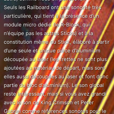
Seuls les Railboard ont une sonorité très
particulière, qui tient à la présence d’un
module micro dédié (le R-Block, qui
n’équipe pas les autres Sticks) et à la
constitution même du Stick, élaboré à partir
d’une seule et unique pièce d’aluminium
découpée au laser (les frettes ne sont plus
ajoutées au matériau de départ, mais sont
elles aussi découpées au laser et font donc
partie du bloc d’aluminium). Le son global
reste intéressant, mais si vous avez grandi
avec le son de King Crimson et Peter
Gabriel comme références sonores pour le